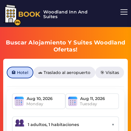
Woodland Inn And
BOOK
Suites
Buscar Alojamiento Y Suites Woodland
Ofertas!
🏨 Hotel
🚗 Traslado al aeropuerto
🎯 Visitas
Monday
Tuesday
▼